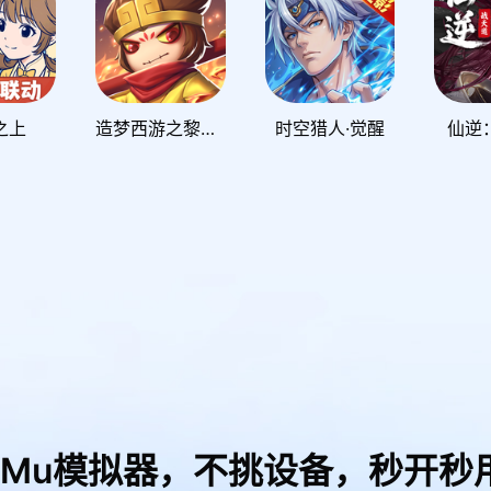
之上
造梦西游之黎尤浩劫篇
时空猎人·觉醒
仙逆
uMu模拟器，
不挑设备，秒开秒