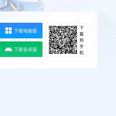
下
下载电脑版
载
到
手
下载安卓版
机