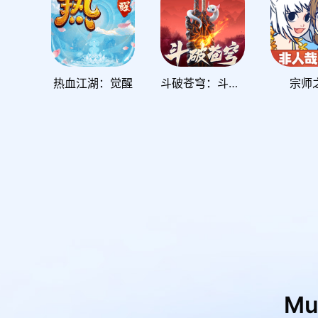
热血江湖：觉醒
斗破苍穹：斗帝之路
宗师
M