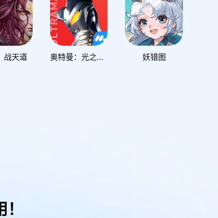
：战天道
奥特曼：光之战士
妖错图
用！