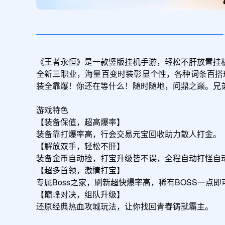
《王者永恒》是一款竖版挂机手游，轻松不肝放置挂
全新三职业，海量百变时装彰显个性，各种词条百搭
装全靠爆！你还在等什么！随时随地，问鼎之巅。兄弟
游戏特色

【装备保值，超高爆率】

装备靠打爆率高，行会交易元宝回收助力散人打金。

【解放双手，轻松不肝】

装备金币自动捡，打宝升级皆不误，全程自动打怪自动
【超多首领，激情打宝】

专属Boss之家，刷新超快爆率高，稀有BOSS一点即
【巅峰对决，组队升级】

还原经典热血攻城玩法，让你找回青春铸就霸主。