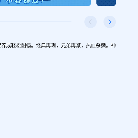


置养成轻松酣畅。经典再现，兄弟再聚，热血杀戮。神