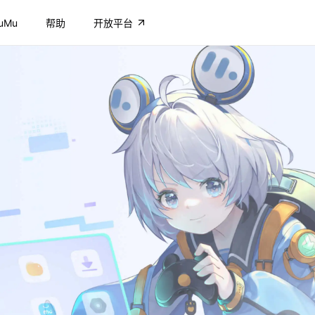
uMu
帮助
开放平台