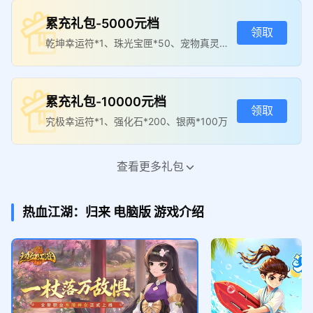
累充礼包-5000元档
领取
乾坤幸运符*1、珠光宝匣*50、宠物真灵宝
箱*20
累充礼包-10000元档
领取
究极幸运符*1、强化石*200、银两*100万
查看更多礼包
暑期活动
领取
绑定元宝,88;珠光宝匣,3
热血江湖：归来
电脑版
游戏介绍
累充礼包-30000元档
领取
称号（富甲一方）*1，黄玉符（首饰+20）