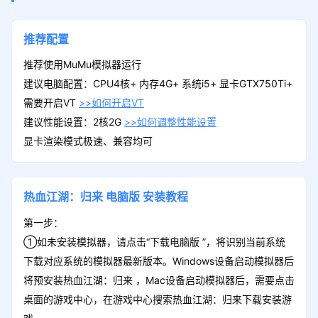
推荐配置
累充礼包-200000元档
推荐使用MuMu模拟器运行
领取
称号（财通四海）*1、黄玉符（防具+22）
建议电脑配置：CPU4核+ 内存4G+ 系统i5+ 显卡GTX750Ti+
需要开启VT
>>如何开启VT
建议性能设置：2核2G
>>如何调整性能设置
显卡渲染模式极速、兼容均可
累充礼包-500000元档
领取
称号（武林金主）*1、黄玉符（首饰+22）
热血江湖：归来
电脑版
安装教程
第一步：
①如未安装模拟器，请点击“下载电脑版 ”，将识别当前系统
下载对应系统的模拟器最新版本。Windows设备启动模拟器后
将预安装热血江湖：归来 ，Mac设备启动模拟器后，需要点击
桌面的游戏中心，在游戏中心搜索热血江湖：归来下载安装游