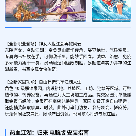
累充礼包-50000元档
领取
热血时装一套，黄玉符（防具+21）
【全新职业登场】神女入世江湖再掀风云

东陵有女，名动江湖！身负灵山武学传承，姿容绝世，气质空灵。
累充礼包-100000元档
专属寒玉神杖在手，可御敌千里，能妙手回春。减益、治愈、免疫
领取
多元能力集于一身，灵动飘逸间破敌制胜，是颜值与实力并存的江
坐骑千纸鹤*1、黄玉符（首饰+22）*1
湖新贵，书写专属女侠传奇！

【全新家园功能】自由建造乐享江湖人生

角色 40 级解锁家园，内设耕地、养殖区、工坊、池塘等区域。可种
日耀5礼包
植作物、饲养家畜，再通过九大工坊加工成品。提交家园订单能赚
领取
15%幸运符*3+首饰强化石*10
取金币与经验，金币可在商店兑换道具。家园 6 级开启自由建造，
还能抽奖获取家具、时装。此外可串门访友、参与聚会、搓麻将，
玩法休闲社交兼具，既能产出资源，也可随心打造专属庄园。
巅峰10礼包
领取
热血江湖：归来
电脑版
安装指南
15%幸运符*3+取玉符（防具）*3