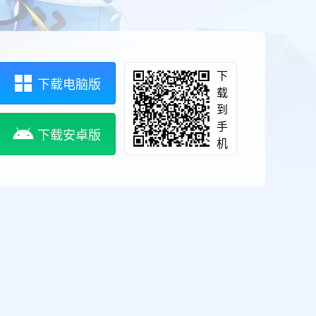
下
下载电脑版
载
到
手
下载安卓版
机