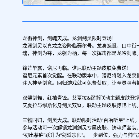
龙衔神剑，剑魄天成。龙渊剑灵限时登场！

龙渊剑灵以真龙之姿降临赛尔号。龙身蜿蜒，口中衔一
魂，神剑为锋，龙躯为柄，每一次挥击都是龙吟剑啸。
锋芒毕露，谱尼再临。谱尼联动主题皮肤免费送！

谱尼元素首次觉醒。在联动版本中，谱尼将融入龙泉锻
注入神圣剑意。回归游戏就可免费获取，让圣灵强者披
双璧剑舞，红袖青锋。艾夏拉&缪斯联动主题皮肤登场
艾夏拉与缪斯化身剑灵双璧，联动主题皮肤惊艳上线
三物同归，剑灵大成。联动限时活动“百冶听星”上线。
参与活动可一次解锁龙渊剑灵专属皮肤、铸魂师套装、
“初出茅庐”跃升为“剑道宗师”。一步到位，强力与帅气