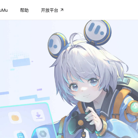
uMu
帮助
开放平台