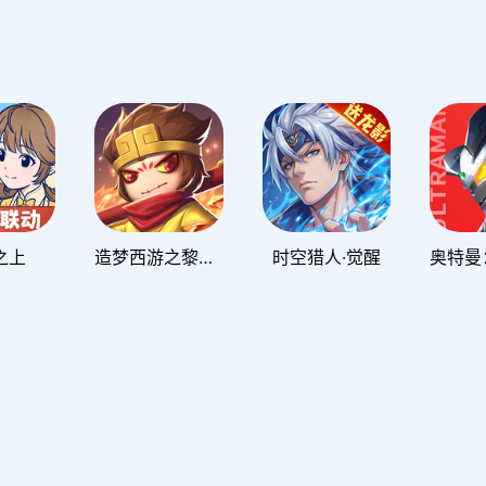
之上
造梦西游之黎尤浩劫篇
时空猎人·觉醒