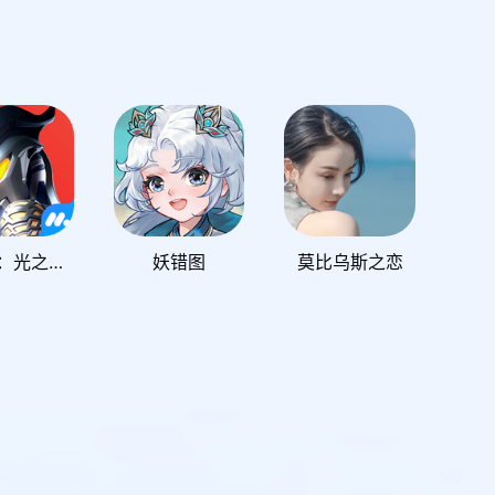
奥特曼：光之战士
妖错图
莫比乌斯之恋