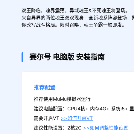
双王降临，魂界震荡。异域魂王&不死魂王将登场。

来自异界的两位魂王双双现身！全新魂系阵容登场，异
你改写战斗格局。限时召唤，魂王争霸一触即发。
赛尔号
电脑版
安装指南
推荐配置
推荐使用MuMu模拟器运行
建议电脑配置：CPU4核+ 内存4G+ 系统i5+ 显卡
需要开启VT
>>如何开启VT
建议性能设置：2核2G
>>如何调整性能设置