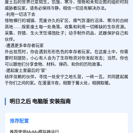
废土后的世界已变陌生。饥饿、寒冷、怪物和未知企图的组织时刻
威胁着玩家，请务必保持冷静，相信一切总有解决办法。

-利用一切活下去

怪物横行的城镇、荒废许久的矿区、瘴气弥漫的沼泽、寒冷的白树
高地……探索废土每一处角落，收集和利用一切稀缺的生存资源。
采集、狩猎、生火烹饪填饱肚子；动手制作药品、武器保护自己和
伙伴。

-遭遇更多幸存者玩家

外出拾荒时，你会遇到形形色色的幸存者玩家。在这废土中，你需
要时刻提防，小心有人会为了生存物资对你发起攻击；当然，你也
可以跟他们分享食物、材料、弹药、和你的历险故事。

-建起废土里最后的”家”

结伴信赖的伙伴，寻找一处安宁之地扎营，一砖一瓦，共同建起属
于你们之间的家。在漫漫冷夜，相聚于篝火处，相拥取暖。
明日之后
电脑版
安装指南
推荐配置
推荐使用MuMu模拟器运行