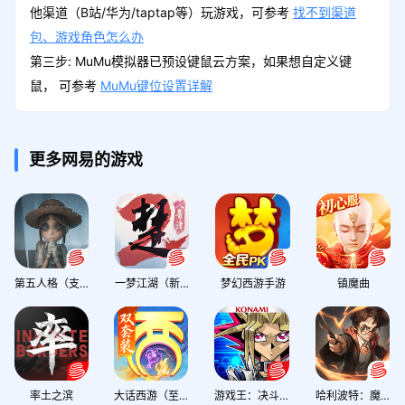
他渠道（B站/华为/taptap等）玩游戏，可参考
找不到渠道
包、游戏角色怎么办
第三步: MuMu模拟器已预设键鼠云方案，如果想自定义键
鼠， 可参考
MuMu键位设置详解
更多网易的游戏
第五人格（支持官服安卓/iOS账密+全渠道扫码登录）
一梦江湖（新门派「落白」登场）
梦幻西游手游
镇魔曲
率土之滨
大话西游（至尊养生服）
游戏王：决斗链接
哈利波特：魔法觉醒（官服全场景60帧）