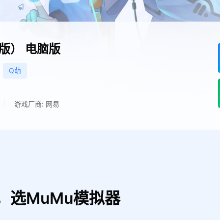
C版）
电脑版
Q萌
游戏厂商: 网易
，选MuMu模拟器