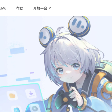
uMu
帮助
开放平台