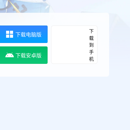
下
下载电脑版
载
到
手
下载安卓版
机