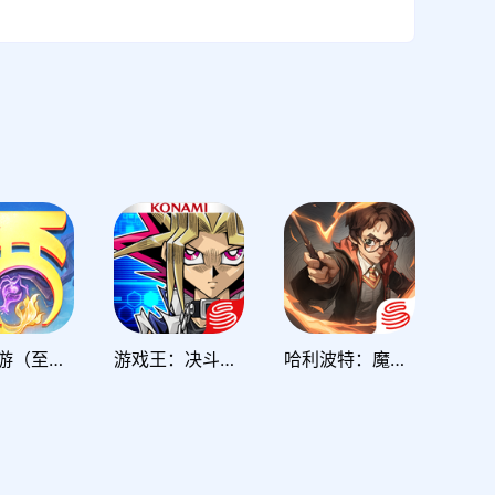
大话西游（至尊养生服）
游戏王：决斗链接
哈利波特：魔法觉醒（官服全场景60帧）