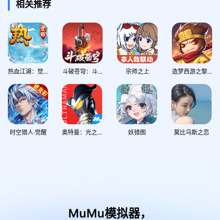
相关推荐
热血江湖：觉醒
斗破苍穹：斗帝之路
宗师之上
造梦西游之黎尤浩劫篇
时空猎人·觉醒
奥特曼：光之战士
妖错图
莫比乌斯之恋
MuMu模拟器，