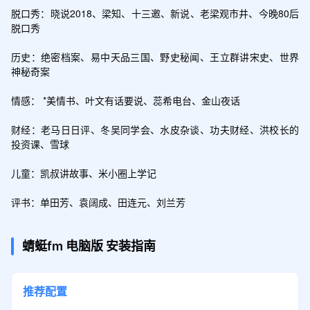
脱口秀：晓说2018、梁知、十三邀、新说、老梁观市井、今晚80后
脱口秀

历史：绝密档案、易中天品三国、野史秘闻、王立群讲宋史、世界
神秘奇案

情感： *美情书、叶文有话要说、蕊希电台、金山夜话

财经：老马日日评、冬吴同学会、水皮杂谈、功夫财经、洪校长的
投资课、雪球

儿童：凯叔讲故事、米小圈上学记

评书：单田芳、袁阔成、田连元、刘兰芳
蜻蜓fm
电脑版
安装指南
推荐配置