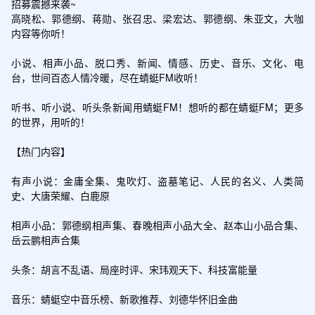
招募震撼来袭~

高晓松、郭德纲、蒋勋、张召忠、梁宏达、郭德纲、朱亚文，大咖
内容等你听！

小说、相声小品、脱口秀、新闻、情感、历史、音乐、文化、电
台，世间百态人情冷暖，尽在蜻蜓FM收听！

听书、听小说、听头条新闻用蜻蜓FM！想听的都在蜻蜓FM；更多
的世界，用听的！

【热门内容】

有声小说：金庸全集、鬼吹灯、盗墓笔记、人民的名义、人类简
史、大唐荣耀、白鹿原

相声小品：郭德纲相声集、春晚相声小品大全、赵本山小品合集、
岳云鹏相声合集

头条：胡言不乱语、局座时评、宋玮观天下、科技富能量

音乐：蜻蜓空中音乐榜、新歌推荐、刘德华怀旧金曲
