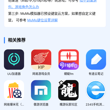
他渠道（B站/华为/taptap等）玩游戏，可参考
找不到渠道
包、游戏角色怎么办
第三步: MuMu模拟器已预设键鼠云方案，如果想自定义键
鼠， 可参考
MuMu键位设置详解
相关推荐
UU加速器
蜻蜓fm
有道云笔记
网易游戏会员
网易爆米花（原网易Filmly）
傲游浏览器
魄游玩家社区
2345手机浏览器