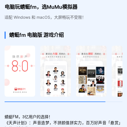
电脑玩蜻蜓fm，选MuMu模拟器
适配 Windows 和 macOS，大屏畅玩不受限！
蜻蜓fm
电脑版
游戏介绍
蜻蜓FM，3亿用户的选择！

《天声计划》：声音造梦，不拼颜值拼实力，百万好声音「悬赏」