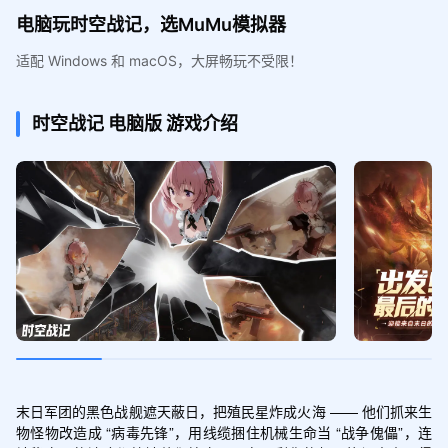
电脑玩时空战记，选MuMu模拟器
适配 Windows 和 macOS，大屏畅玩不受限！
时空战记
电脑版
游戏介绍
末日军团的黑色战舰遮天蔽日，把殖民星炸成火海 —— 他们抓来生
物怪物改造成 “病毒先锋”，用线缆捆住机械生命当 “战争傀儡”，连