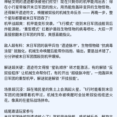
神秘文明的遗迹都快被他们挖空！现在只剩你的机甲能闯出去：得
在小行星带躲开末日军团的炮火，用热能炮轰碎变异的生物怪物，
还得解开遗迹符文，唤醒被奴役的机械生命反杀 —— 再晚一步，整
个星际都要被末日军团吞了！​

机甲战超爽：机甲能变形突袭，“飞行模式” 绕到末日军团战舰背后
炸能源舱，“重型模式” 扛着护盾挡生物怪物的病毒喷吐，大招一开
直接掀翻末日军团的阵型，爽感直戳指尖。​

敌人超有料：末日军团的装甲兵怕 “遗迹脉冲”，生物怪物碰 “抗病毒
涂层” 就融化，机械生命唤醒后能帮你挡炮、输出，要是战术错了，
分分钟被末日军团围殴到机甲爆掉。​

解谜超关键：遗迹符文得按 “星轨顺序” 转才能激活，有的解锁 “反
奴役程序” 让机械生命帮你打，有的开出 “超级脉冲炮”，一炮轰碎末
日军团的重型机甲，解谜就是解锁 “开挂技能”。​

场景超沉浸：踩在殖民星的焦土上会溅起火星，飞行时能看到末日
军团的炮弹擦着机甲过，机械生命被唤醒时会扯断奴役线缆迸火
花，像真的在星际战场拼命。​

结尾邀请玩家参与​

末日军团快挖到遗迹核心了！驾机甲炸敌舰，唤机械反杀，解符文