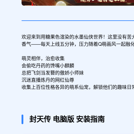
欢迎来到用糖果色渲染的水墨仙侠世界！这里没有苦
香气——每天上线五分钟，压力随着Q萌画风一起融化
萌灵相伴，治愈收集

会偷吃丹药的馋嘴小麒麟

总把飞剑当发簪的傲娇小师妹

沉迷直播炼丹的网红仙尊

收集上百位性格各异的萌系仙宠，解锁他们的趣味日常
封天传
电脑版
安装指南