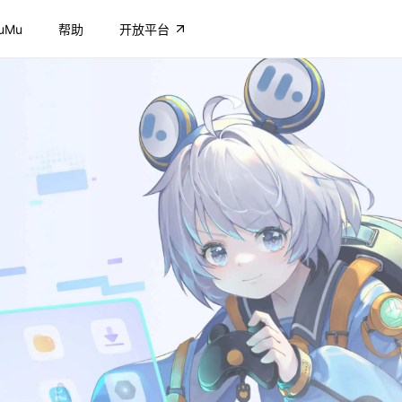
uMu
帮助
开放平台