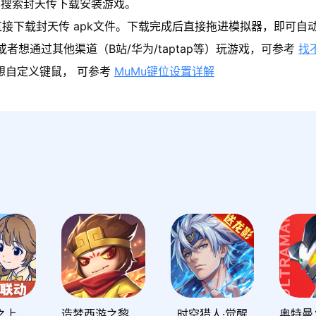
心搜索封天传下载安装游戏。
接下载封天传 apk文件。下载完成后直接拖进模拟器，即可自
者想通过其他渠道（B站/华为/taptap等）玩游戏，可参考
找
果想自定义键鼠， 可参考
MuMu键位设置详解
之上
造梦西游之黎尤浩劫篇
时空猎人·觉醒