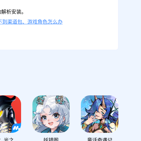
动解析安装。
不到渠道包、游戏角色怎么办
奥特曼：光之战士
妖错图
童话奇遇记