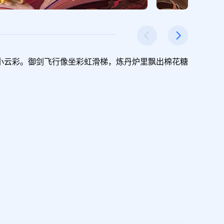
小云彩。御剑飞行像坐彩虹滑梯，炼丹炉里飘出棉花糖