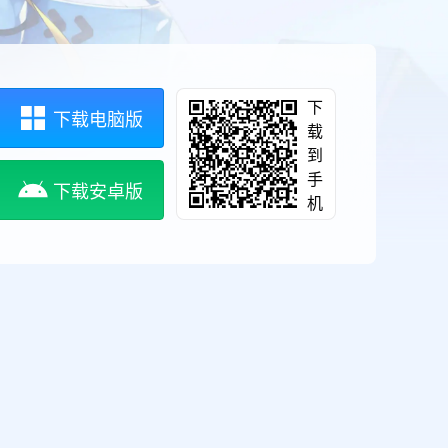
下
下载电脑版
载
到
手
下载安卓版
机