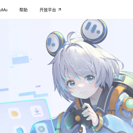
uMu
帮助
开放平台