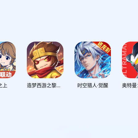
之上
造梦西游之黎尤浩劫篇
时空猎人·觉醒