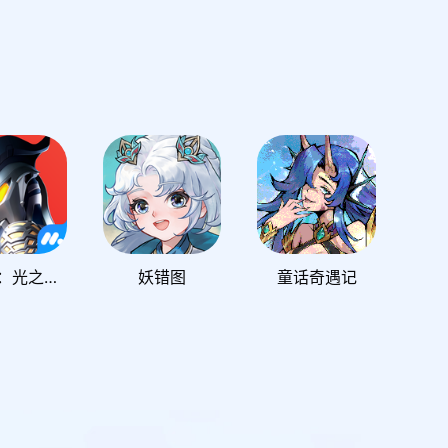
奥特曼：光之战士
妖错图
童话奇遇记