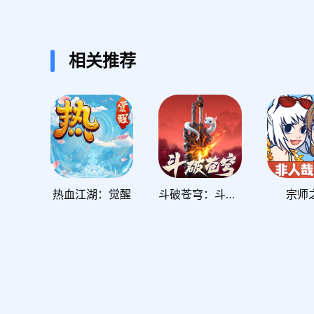
相关推荐
热血江湖：觉醒
斗破苍穹：斗帝之路
宗师