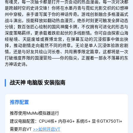
有魂灵，每一次抽卡都是打开一页会动的热血漫画，每一次对决都
是跨越时空的史诗交锋！你将在水墨丹青与霓虹光影交织的幻想神
州中穿梭，亲手谱写属于你的神话传奇。游戏创新融合多格漫画式
战斗演出，技能释放如翻动热血漫页，绝杀时刻更可触发全屏动态
分镜；数百张匠心绘制的国风神魔卡牌，不仅拥有可进化的形态与
深度策略羁绊，更承载着跌宕起伏的多线剧情。你可自由探索山海
经秘境、天庭废墟或赛博龙宫，在弹幕互动的沉浸叙事中做出抉
择，推动剧情走向截然不同的终章。无论是单人沉浸体验跌宕剧
情，还是与好友共绘山河长卷、共闯赛季限定篇章，这都将是一次
打破维度界限的国漫冒险——你的指尖，正握着一部永不落幕的东
方神话史诗。
战天神
电脑版
安装指南
推荐配置
推荐使用MuMu模拟器运行
建议电脑配置：CPU4核+ 内存4G+ 系统i5+ 显卡GTX750Ti+
需要开启VT
>>如何开启VT