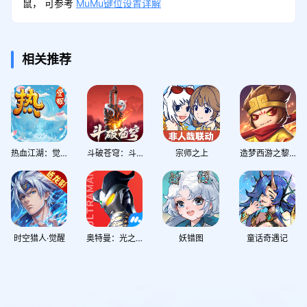
鼠， 可参考
MuMu键位设置详解
相关推荐
热血江湖：觉醒
斗破苍穹：斗帝之路
宗师之上
造梦西游之黎尤浩劫篇
时空猎人·觉醒
奥特曼：光之战士
妖错图
童话奇遇记