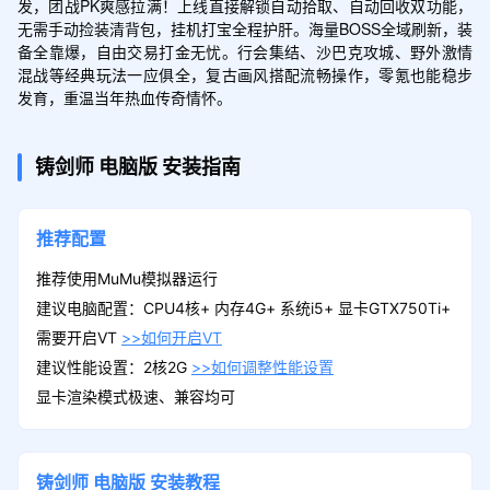
发，团战PK爽感拉满！上线直接解锁自动拾取、自动回收双功能，
无需手动捡装清背包，挂机打宝全程护肝。海量BOSS全域刷新，装
备全靠爆，自由交易打金无忧。行会集结、沙巴克攻城、野外激情
混战等经典玩法一应俱全，复古画风搭配流畅操作，零氪也能稳步
发育，重温当年热血传奇情怀。
铸剑师
电脑版
安装指南
推荐配置
推荐使用MuMu模拟器运行
建议电脑配置：CPU4核+ 内存4G+ 系统i5+ 显卡GTX750Ti+
需要开启VT
>>如何开启VT
建议性能设置：2核2G
>>如何调整性能设置
显卡渲染模式极速、兼容均可
铸剑师
电脑版
安装教程