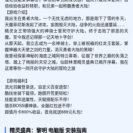
倍经验收益秒转职，和兄弟一起称霸勇者大陆！

【游戏介绍】

我出生在勇者大陆，一个无忧无虑的地方，那是刚下了雪的冬天，
天魔菲尼斯发起了进攻，妄图毁灭大陆，战争的火焰迅速蔓延……

精灵女王带领强大的神骑士誓死守护大陆，终于击败了邪恶的天
魔，至今我还记得那一记天地十字剑！

从那天起，我立志成为一名神骑士，穿上被祝福的红龙王套装，掌
握神器大天使之剑的力量，消灭勇者大陆的黑暗！

我曾经探索神秘的海底之城阿特兰蒂斯、征服了世界之巅的失落之
塔、踏上了绚丽的天空之城，仙踪林里精灵盛典已揭开序幕，我在
这里等你一同开启守护大陆的冒险之旅

【游戏福利】

流光羽翼登录送，自定义百变造型！

酷炫坐骑下载领，跑图开荒更轻松！

技能变异送属性，天赋搭配乐不停！

猎杀BOSS爆神装，全服红包送不停！

超值月卡800%收益，首充就送888元礼包！
精灵盛典：黎明
电脑版
安装指南