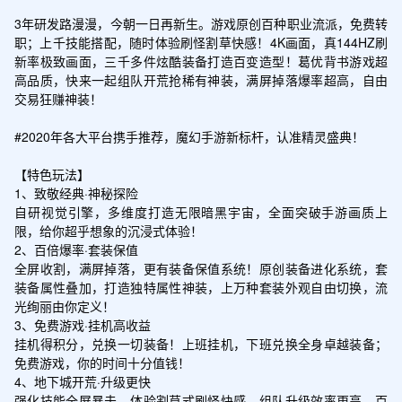
3年研发路漫漫，今朝一日再新生。游戏原创百种职业流派，免费转
职；上千技能搭配，随时体验刷怪割草快感！4K画面，真144HZ刷
新率极致画面，三千多件炫酷装备打造百变造型！葛优背书游戏超
高品质，快来一起组队开荒抢稀有神装，满屏掉落爆率超高，自由
交易狂赚神装！

#2020年各大平台携手推荐，魔幻手游新标杆，认准精灵盛典！

【特色玩法】

1、致敬经典·神秘探险

自研视觉引擎，多维度打造无限暗黑宇宙，全面突破手游画质上
限，给你超乎想象的沉浸式体验！

2、百倍爆率·套装保值

全屏收割，满屏掉落，更有装备保值系统！原创装备进化系统，套
装备属性叠加，打造独特属性神装，上万种套装外观自由切换，流
光绚丽由你定义！

3、免费游戏·挂机高收益

挂机得积分，兑换一切装备！上班挂机，下班兑换全身卓越装备；
免费游戏，你的时间十分值钱！

4、地下城开荒·升级更快

强化技能全屏暴击，体验割草式刷怪快感，组队升级效率更高，百