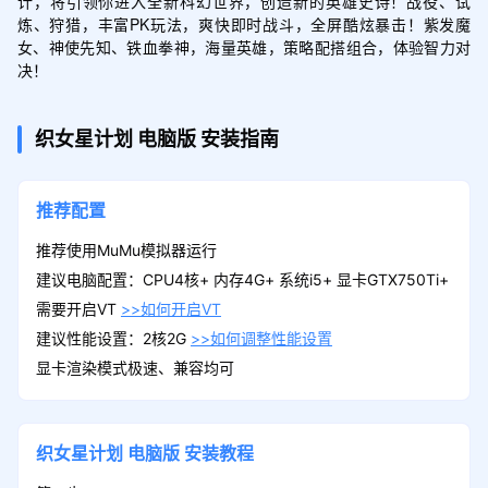
计，将引领你进入全新科幻世界，创造新的英雄史诗！战役、试
炼、狩猎，丰富PK玩法，爽快即时战斗，全屏酷炫暴击！紫发魔
女、神使先知、铁血拳神，海量英雄，策略配搭组合，体验智力对
决！
织女星计划
电脑版
安装指南
推荐配置
推荐使用MuMu模拟器运行
建议电脑配置：CPU4核+ 内存4G+ 系统i5+ 显卡GTX750Ti+
需要开启VT
>>如何开启VT
建议性能设置：2核2G
>>如何调整性能设置
显卡渲染模式极速、兼容均可
织女星计划
电脑版
安装教程