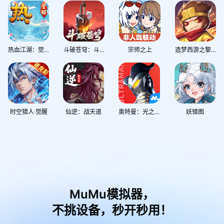
热血江湖：觉醒
斗破苍穹：斗帝之路
宗师之上
造梦西游之黎尤浩劫篇
时空猎人·觉醒
仙逆：战天道
奥特曼：光之战士
妖错图
MuMu模拟器，
不挑设备，秒开秒用！