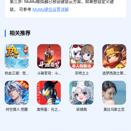
第三步: MuMu模拟器已预设键鼠云方案，如果想自定义键
鼠， 可参考
MuMu键位设置详解
相关推荐
热血江湖：觉醒
斗破苍穹：斗帝之路
宗师之上
造梦西游之黎尤浩劫篇
时空猎人·觉醒
奥特曼：光之战士
妖错图
莫比乌斯之恋