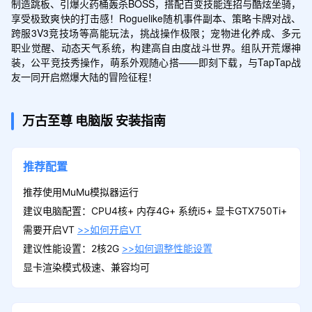
制造跳板、引爆火药桶轰杀BOSS，搭配百变技能连招与酷炫坐骑，
享受极致爽快的打击感！Roguelike随机事件副本、策略卡牌对战、
跨服3V3竞技场等高能玩法，挑战操作极限；宠物进化养成、多元
职业觉醒、动态天气系统，构建高自由度战斗世界。组队开荒爆神
装，公平竞技秀操作，萌系外观随心搭——即刻下载，与TapTap战
友一同开启燃爆大陆的冒险征程！
万古至尊
电脑版
安装指南
推荐配置
推荐使用MuMu模拟器运行
建议电脑配置：CPU4核+ 内存4G+ 系统i5+ 显卡GTX750Ti+
需要开启VT
>>如何开启VT
建议性能设置：2核2G
>>如何调整性能设置
显卡渲染模式极速、兼容均可