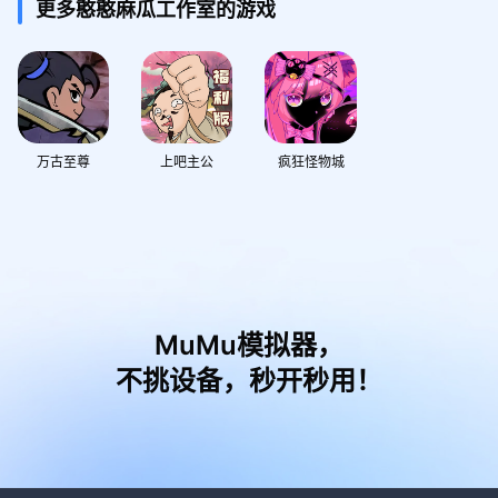
更多憨憨麻瓜工作室的游戏
万古至尊
上吧主公
疯狂怪物城
MuMu模拟器，
不挑设备，秒开秒用！