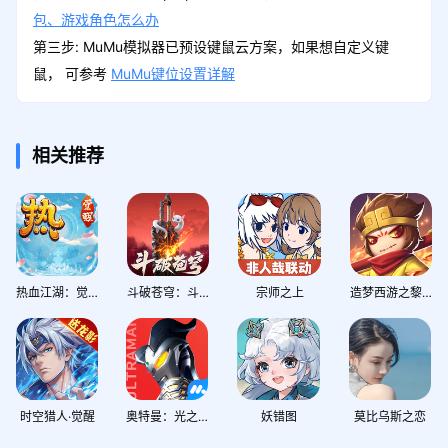
包、游戏角色怎么办
第三步: MuMu模拟器已预设键鼠云方案，如果想自定义键
鼠， 可参考
MuMu键位设置详解
相关推荐
热血江湖：觉醒
斗破苍穹：斗帝之路
宗师之上
造梦西游之黎尤浩劫篇
时空猎人·觉醒
奥特曼：光之战士
妖错图
莫比乌斯之恋