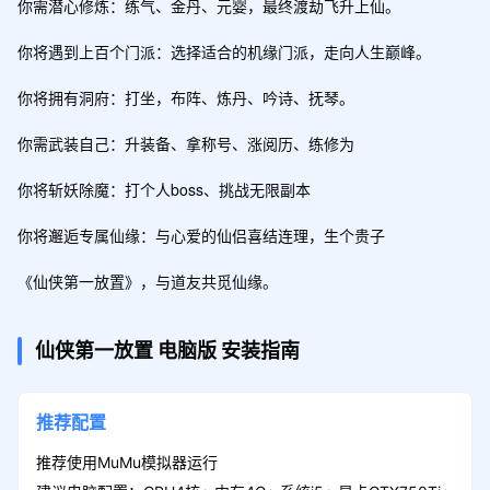
你需潜心修炼：练气、金丹、元婴，最终渡劫飞升上仙。

你将遇到上百个门派：选择适合的机缘门派，走向人生巅峰。

你将拥有洞府：打坐，布阵、炼丹、吟诗、抚琴。

你需武装自己：升装备、拿称号、涨阅历、练修为

你将斩妖除魔：打个人boss、挑战无限副本

你将邂逅专属仙缘：与心爱的仙侣喜结连理，生个贵子

仙侠第一放置
电脑版
安装指南
推荐配置
推荐使用MuMu模拟器运行