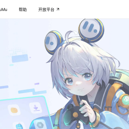
uMu
帮助
开放平台