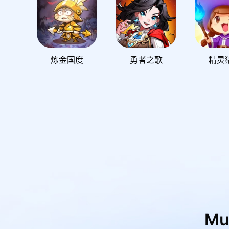
炼金国度
勇者之歌
精灵
M