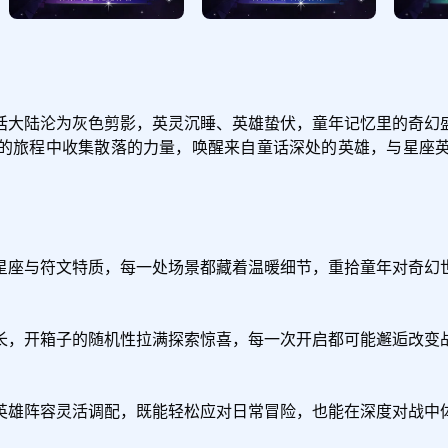
话大陆沦为灰色剪影，英灵沉睡、英雄蛰伏，童年记忆里的奇幻
的旅程中收集散落的力量，唤醒来自童话深处的英雄，与星座
星座与符文特质，每一处场景都藏着温暖细节，重拾童年对奇幻世
长，开箱子的随机性拉满探索惊喜，每一次开启都可能邂逅改变战
英雄阵容灵活调配，既能轻松应对日常冒险，也能在深度对战中