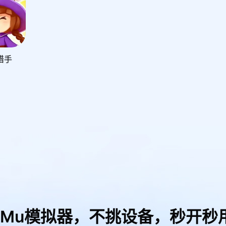
猎手
uMu模拟器，
不挑设备，秒开秒