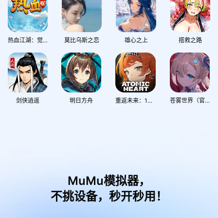
热血江湖：觉醒
莫比乌斯之恋
雄心之上
搭救之路
剑侠逍遥
明日方舟
重返未来：1999
苍雾世界（官服双端互通，必得千抽）
MuMu模拟器，
不挑设备，秒开秒用！