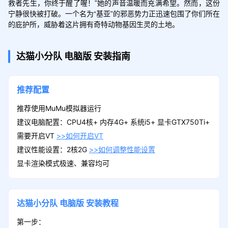
救者先生，你终于醒了喔！”她的声音温暖而充满希望。然而，这份
宁静很快被打破。一个名为“基亚”的邪恶势力正迅速包围了你们所在
的庇护所，威胁着这片拥有奇特动物基因生灵的土地。
达猫小分队
电脑版
安装指南
推荐配置
推荐使用MuMu模拟器运行
建议电脑配置：CPU4核+ 内存4G+ 系统i5+ 显卡GTX750Ti+
需要开启VT
>>如何开启VT
建议性能设置：2核2G
>>如何调整性能设置
显卡渲染模式极速、兼容均可
达猫小分队
电脑版
安装教程
第一步：