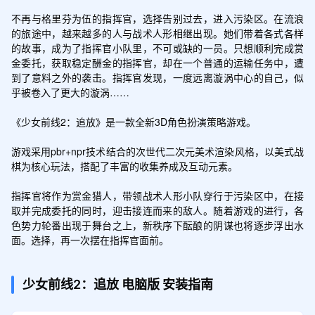
不再与格里芬为伍的指挥官，选择告别过去，进入污染区。在流浪
的旅途中，越来越多的人与战术人形相继出现。她们带着各式各样
的故事，成为了指挥官小队里，不可或缺的一员。只想顺利完成赏
金委托，获取稳定酬金的指挥官，却在一个普通的运输任务中，遭
到了意料之外的袭击。指挥官发现，一度远离漩涡中心的自己，似
乎被卷入了更大的漩涡……

《少女前线2：追放》是一款全新3D角色扮演策略游戏。

游戏采用pbr+npr技术结合的次世代二次元美术渲染风格，以美式战
棋为核心玩法，搭配了丰富的收集养成及互动元素。

指挥官将作为赏金猎人，带领战术人形小队穿行于污染区中，在接
取并完成委托的同时，迎击接连而来的敌人。随着游戏的进行，各
色势力轮番出现于舞台之上，新秩序下酝酿的阴谋也将逐步浮出水
面。选择，再一次摆在指挥官面前。
少女前线2：追放
电脑版
安装指南