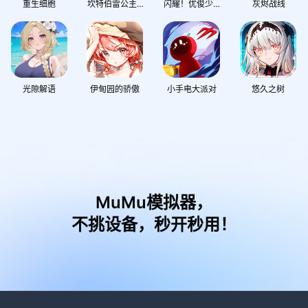
重生细胞
坎特伯雷公主与骑士唤醒冠军之剑的奇幻冒险
闪耀！优俊少女
灰烬战线
光隙解语
伊甸园的骄傲
小手电大派对
悠久之树
MuMu模拟器，
不挑设备，秒开秒用！