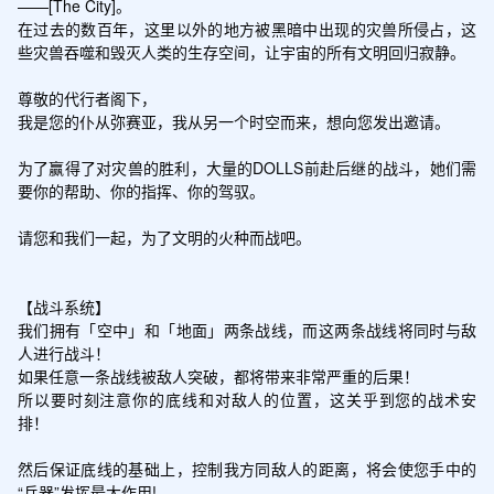
——[The City]。

在过去的数百年，这里以外的地方被黑暗中出现的灾兽所侵占，这
些灾兽吞噬和毁灭人类的生存空间，让宇宙的所有文明回归寂静。

尊敬的代行者阁下，

我是您的仆从弥赛亚，我从另一个时空而来，想向您发出邀请。

为了赢得了对灾兽的胜利，大量的DOLLS前赴后继的战斗，她们需
要你的帮助、你的指挥、你的驾驭。

请您和我们一起，为了文明的火种而战吧。

【战斗系统】

我们拥有「空中」和「地面」两条战线，而这两条战线将同时与敌
人进行战斗！

如果任意一条战线被敌人突破，都将带来非常严重的后果！

所以要时刻注意你的底线和对敌人的位置，这关乎到您的战术安
排！

然后保证底线的基础上，控制我方同敌人的距离，将会使您手中的
“兵器”发挥最大作用!
