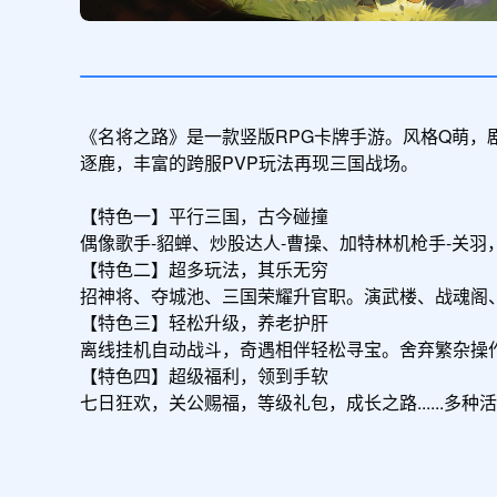
《名将之路》是一款竖版RPG卡牌手游。风格Q萌，
逐鹿，丰富的跨服PVP玩法再现三国战场。

【特色一】平行三国，古今碰撞

偶像歌手-貂蝉、炒股达人-曹操、加特林机枪手-关
【特色二】超多玩法，其乐无穷

招神将、夺城池、三国荣耀升官职。演武楼、战魂阁、
【特色三】轻松升级，养老护肝

离线挂机自动战斗，奇遇相伴轻松寻宝。舍弃繁杂操作
【特色四】超级福利，领到手软

七日狂欢，关公赐福，等级礼包，成长之路......