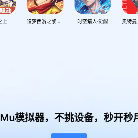
之上
造梦西游之黎尤浩劫篇
时空猎人·觉醒
uMu模拟器，
不挑设备，秒开秒