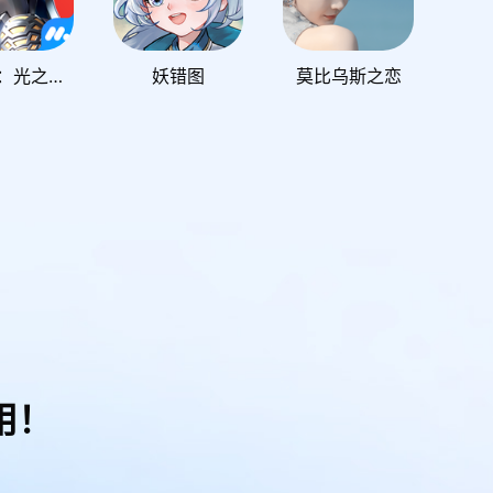
奥特曼：光之战士
妖错图
莫比乌斯之恋
用！