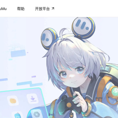
uMu
帮助
开放平台