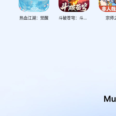
热血江湖：觉醒
斗破苍穹：斗帝之路
宗师
M