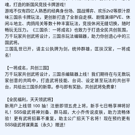
魂，打造的新国风竞技卡牌游戏！

游戏不仅有四亿人熟悉的经典身份场、国战博弈、欢乐2v2等原汁原
味三国杀卡牌玩法，更创新打造了全新自走棋、剧情演绎PVE、休
闲斗地主、肉鸽闯关等数十种丰富玩法，竞技休闲无缝切换，随时
畅玩无压力。《三国杀：一将成名》也致力于打造全民共创氛围，
万千玩家共创武将设计，三国杀玩法编辑器，助力你创造心中的三
国武将。

三国乱世已开，请主公执牌为剑，统帅群雄，匡扶汉室，一将成
名！

【一将成名，共创三国】

万千玩家共创武将设计，三国杀编辑器上线！我们期待在与无数玩
家创意的共鸣中，打造武将技能、台词、设定甚至玩法的共创平
台，共绘出三国杀的新章。参与即有奖励，共创武将免费拿！

【全民福利，天天领武将】

新用户上线领 100 抽！注册即领五虎上将，新手七日畅享神将好
礼！SSS级武将神刘备、群马超，大小乔传说皮肤，助力流畅体
验！更有武将招募不重复，助主公广招天下名将！现在预约更有
SSS级武将谋黄盖（永久）赠送！
