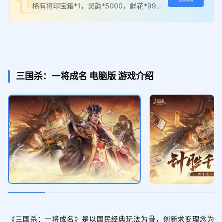
稀有将印宝箱*1，灵韵*5000，鲜花*99，
银两*5000
三国杀：一将成名
电脑版
游戏介绍
《三国杀：一将成名》是以国民经典玩法为骨，创新求变理念为