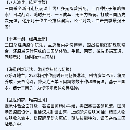
【八人演兵，阵容运营】

三国杀全新自走棋玩法上线！多元阵营搭配，上百种棋子策略探
索！自动战斗、随时开局、一人成军、无压力畅玩。打破三国历史
次元壁，化身几十位主公排兵演策，公平对决，冲击赛季最强王
者！

【十年一剑，经典重燃】

三国杀经典原创玩法，主忠反内身份博弈，国战技能搭配珠联璧
合，还原最原汁原味的三国杀体验。手机、网页、微端多端互通，
同服竞技，随时随地三国杀！

【海量创新玩法，休闲竞技随心切换】

欢乐斗地主，2v2休闲排位随时开局畅快淋漓。剧情演绎PVE，将灵
养成，天书乱斗，烽火连天单人肉鸽等数十种趣味玩法，基于三国
杀、创于三国杀！为你带来更多别样选择。

【乱世如梦，唯美国风】

视觉体验全面升级，著名画师精心手绘，再塑英豪各领风流。国风
场景原画设计，重绘汉末乱世山河。上线即送皮肤30抽！精美人物
皮肤收入囊中，搭配牌局动态壁纸、酷炫技能特效，请君亲临三国
战局之中！