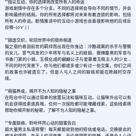
**指尖互动，你的选择将改变所有人的命运

游戏剧情中存在多个分支，不同的选择将会导向不同的情节，并会
影响最终的结局。你的所有选择都将对未来有着连锁的影响，包括
所有人的命运。剧情推进中的互动小游戏也会直接影响他的后续反
应噢~(o'v' ) )

**甜虐交织，轮回世界中的宿命相逢

猫之宿约者因前世的羁绊而出现在你身边︰冷酷疏离的杀手与警察
的女儿、意气风发的少年将军与名义上的姐姐、狠辣腹黑的军官与
书香门第的小姐、玉佩化成的翩翩公子与爱慕着玉佩主人的少女...
不同的时代背景下，你与他们都或多或少有过一些交集，你们之间
的故事也许被遗忘了，但是人与人之间的联结却能在跨越时空存
续。

**萌猫养成，揭开不为人知的隐秘之事

在阳台中可以通过简单的放置玩法和猫咪互动，让猫咪外出可以有
机会获得线索道具哦，任何一次探险都可能埋藏线索，这些线索将
帮助你揭开新的秘密，了解不为人知的隐秘之事。

**专属联络，聆听怦然心动的甜蜜告白

超大量男主私语预警！每天都能收到他的短信或电话，交换彼此的
想法和感受，在无人的深夜里，无论是甜蜜的哄睡，还是令人心动