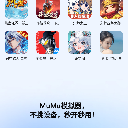
热血江湖：觉醒
斗破苍穹：斗帝之路
宗师之上
造梦西游之黎尤浩劫篇
时空猎人·觉醒
奥特曼：光之战士
妖错图
莫比乌斯之恋
MuMu模拟器，
不挑设备，秒开秒用！