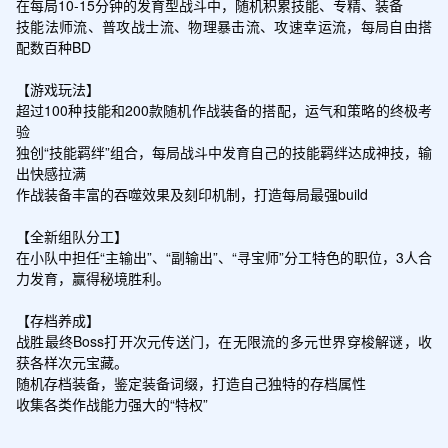
在每局10-15分钟的发育型战斗中，随机积累技能、专精、装备

技能法师流、普攻战士流、物理暴击流、攻速幸运流，每局自由搭
配数百种BD

【游戏玩法】

超过100种技能和200款随机作战装备的搭配，运气和策略的终极考
验

独创“技能羁绊”组合，每局战斗中发育自己的技能羁绊达成神技，输
出快感拉满

作战装备丰富的吞噬效果及刻印机制，打造每局最强build

【全新组队分工】

在小队中担任“主输出”、“副输出”、“寻宝师”分工特色的职位，3人合
力发育，赢得秘境胜利。

【存档养成】

战胜最终Boss打开次元传送门，在无限流的多元世界穿梭解谜，收
获各样次元宝藏。

随机存档装备，鉴定装备词缀，打造自己独特的存档属性

收集各类作战能力强大的“特权”