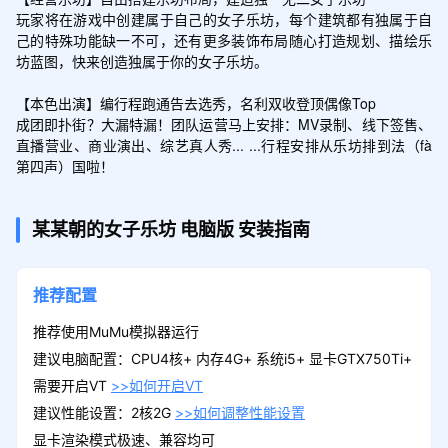
玩家将在游戏中创建属于自己的女子乐坊，每个建筑都有独属于自
己的特殊功能缺一不可，还有更多装饰布局随心打造规划、描绘乐
坊蓝图，快来创造独属于你的女子乐坊。

【本色出演】编行程跑通告去选秀，名利双收登顶偶像Top

成团即扑街？大漏特漏！团队运营马上安排：MV录制、线下签售、
直播营业、商业演出、综艺真人秀... ...行程安排从乐坊排到法（fà
第四声）国啦！
某某朝的女子乐坊
电脑版
安装指南
推荐配置
推荐使用MuMu模拟器运行
建议电脑配置：CPU4核+ 内存4G+ 系统i5+ 显卡GTX750Ti+
需要开启VT
>>如何开启VT
建议性能设置：2核2G
>>如何调整性能设置
显卡渲染模式极速、兼容均可