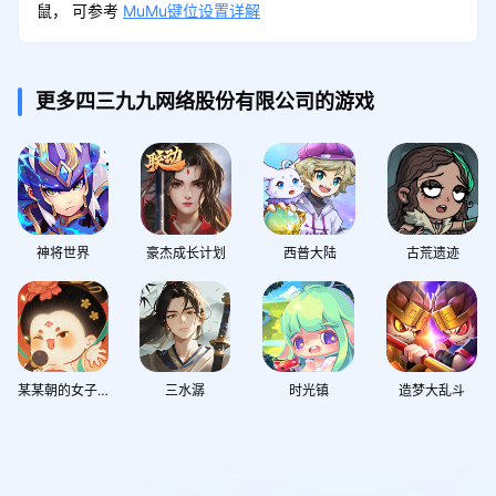
鼠， 可参考
MuMu键位设置详解
更多四三九九网络股份有限公司的游戏
神将世界
豪杰成长计划
西普大陆
古荒遗迹
某某朝的女子乐坊
三水潺
时光镇
造梦大乱斗