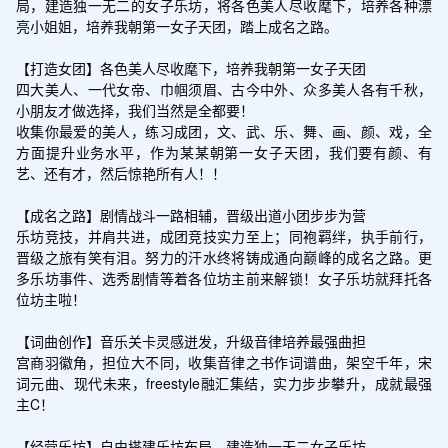
局，建造独一无二的女子乐坊，将各色美人尽收麾下，培养各种漂
亮小姐姐，培养我朝第一女子天团，踏上成名之路。

【打造女团】各色美人尽收麾下，培养我朝第一女子天团

四大美人、一代女帝、巾帼须眉、古今中外、众多美人各有千秋，
小朋友才做选择，我们当然是全都要！

收集你最爱的美人，练习成团，文、武、乐、舞、画、颜、戏，全
方面提升业务水平，作为某某朝第一女子天团，我们要有颜、有
艺、还有才，然后惊艳所有人！！

【成名之路】剧情战斗一路相辅，晋级出道小团步步为营

乐坊竞技，并肩共进，成团竞技实力至上；同袍羁绊，执手前行，
晋级之旅有笑有泪。努力的汗水终将铸成通向巅峰的成名之路。更
多乐坊事件、选秀剧情等着各位坊主前来解锁！女子乐坊就拜托各
位坊主啦！

【词曲创作】音乐关卡灵感迸发，升级音律培养最强曲担

宫商羽徽角，担位大不同，收集音律之书作词谱曲，架空千年，宋
词元曲、现代未来，freestyle融汇集结，实力步步攀升，成就最强
主C！

【经营乐坊】自由搭建乐坊布局，建造独一无二女子乐坊
