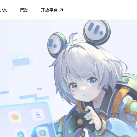
uMu
帮助
开放平台