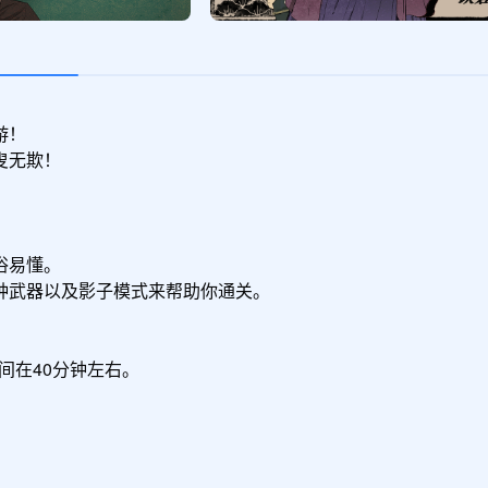
！

无欺！



易懂。

武器以及影子模式来帮助你通关。

间在40分钟左右。