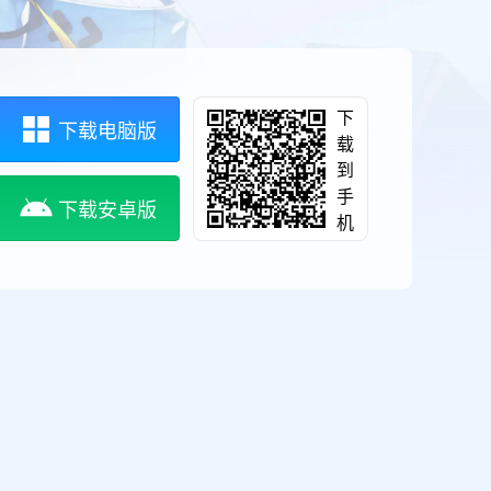
下
下载电脑版
载
到
手
下载安卓版
机