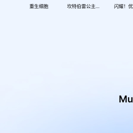
重生细胞
坎特伯雷公主与骑士唤醒冠军之剑的奇幻冒险
闪耀！
M