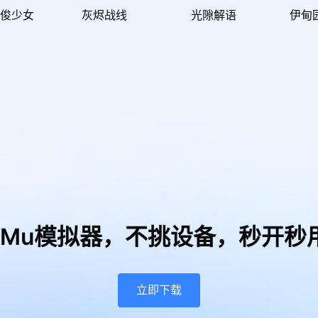
优俊少女
灰烬战线
光隙解语
伊甸
uMu模拟器，
不挑设备，秒开秒
立即下载