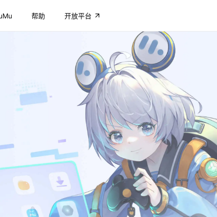
uMu
帮助
开放平台