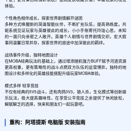
体验。

个性角色相伴成长，探索世界剧情解开谜团

多种方式唤醒新的简谐智能伙伴，不断扩充队伍，提高熟练度。共
轭系统见证玩家与英雄彼此的成长，小小手账寄托玲珑心思，未知
的一面只向亲密之人敞开。英雄个人剧情与世界剧情交织，宏大叙
事同温馨日常并存，探索世界的旅途中加深彼此的羁绊。

战场事件升级，独特地图设计

在MOBA经典玩法的基础上，通过增添随机强力BUFF赋予河道资源
更高权重，更有策略性的战斗点燃双方队伍的运营博弈。独特的地
图设计和多样化的英雄技能搭配升级玩家MOBA体验。

模式多样 轻享竞技

不仅有经典的5V5战斗，还有肉鸽3V3，狼人杀，生化模式等创新娱
乐玩法，极大提高趣味性，在享受公平竞技之余提供了休闲放松，
解腻解乏的选择，快来和朋友们一起玩耍吧。
重构：阿塔提斯
电脑版
安装指南