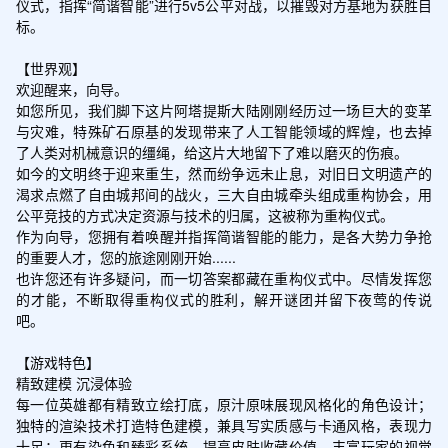
仪式，指挥“简谐智能”进行5v5公平对战，以摧毁对方基地为获胜目
标。

【世界观】

欢迎醒来，向导。

如您所见，我们脚下这片阿塔提斯大陆刚刚经历过一场巨大的变革
与灾难，特殊矿石原基的发现带来了人工智能领域的辉煌，也去掉
了人类对机械意识的缰绳，给这片大地留下了难以磨灭的伤痕。

如今的文明终于迎来重生，然而纷争远未止息，对旧日文明遗产的
渴求点燃了自由城邦间的战火，三大自由城牵头组成重构协会，用
公平竞技的方式决定资源与技术的归属，这被称为重构仪式。

作为向导，您拥有着唤醒并指挥简谐智能的能力，是各大势力争抢
的重要人才，您的旅途刚刚开始......

也许您还有许多疑问，而一切答案都藏在重构仪式中。尽情发挥您
的才能，不断取得重构仪式的胜利，解开谜团并留下夜莺的传说
吧。

【游戏特色】

精致建模 沉浸体验

每一位英雄都有精致立绘打底，原汁原味展现风格化的角色设计；
独特的渲染技术打造特色建模，兼具写实质感与卡通风格，表现力
十足；更有染色和臻彩系统，提高皮肤收藏价值，丰富玩家的视觉