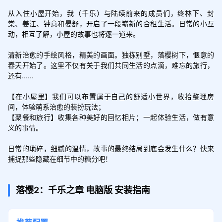
从入住小屋开始，我（千乐）与陆续前来的成员们，终林下、封
棠、姜江、钟意和晏舒，开启了一段崭新的合租生活。日常的小互
动，相互了解，小屋的故事也将逐一道来。

清新治愈的手绘风格，精美的画面。独栋别墅，落樱树下，惬意的
春天开始了。这里不仅有关于我们共同生活的点滴，难忘的旅行，
还有......

【在小屋里】我们可以布置属于自己的舒适小世界，收拾整理房
间，体验萌系治愈的装扮玩法；

【聚餐和旅行】收集各种美好的回忆相片；一起体验生活，做有意
义的事情。

日常的琐碎，细腻的温情，故事的最终结局到底会发生什么？快来
捕捉那些隐藏在细节中的糖分吧！
落樱2：千乐之章
电脑版
安装指南