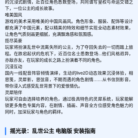
的沉浸式剧情，近百位角色悉数登场，共同谱写皇权与命运交错之
下，一位公主的成长故事。

唯美国风

游戏的美术采用唯美的中国风画风。角色形象、服装、配饰等设计
都充满了中国元素，配以精美的特效和细节实现全动态素材效果，
让角色气质刻画更细腻，充满飘逸感和氛围感。

揽尽英豪

玩家将扮演乱世中流离失所的公主，为了夺回失去的一切而踏上旅
程。在跌宕起伏的危机下，近百位名士悉数登场...他们风格迥异，
亦敌亦友，在玩家的成长之路上扮演着不同的角色。

沉浸互动

国内一线配音阵容倾情演绎，生动的live2D动态效果沉浸体验，相
思笺，灵犀影，思弦音，不期而遇的角色剧情……从书信到影音，
带你浸入式感受乱世背景下的爱恨情仇。

灵犀陪伴

玩家可自由选择培养的角色，通过极具特色的灵犀系统，玩家能解
锁更多角色专属内容，在剧情、插画、声音全方位感受角色魅力的
同时，加深玩家与角色的羁绊。
摇光录：乱世公主
电脑版
安装指南