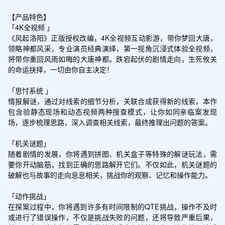
【产品特色】

「4K全视频 」

《风起洛阳》正版授权改编，4K全视频互动影游，带你梦回大唐，
领略神都风采，专业演员经典演绎，第一视角沉浸式体验全视频，
将带你重回风雨如晦的大唐神都。跌宕起伏的剧情走向，生死攸关
的命运抉择，一切由你自主决定！

「思忖系统 」

情报解谜，通过对线索的细节分析，关联合成获得新的线索，本作
包含验静态现场和动态视频两种搜查模式，让你如同亲临案发现
场，逐步梳理思路，深入调查相关线索，最终推理出问题的答案。

「机关谜题」

随着剧情的发展，你将遇到拼图、机关盒子等特殊的解谜玩法，需
要你开动脑筋，找到正确的思路解开它们。不仅如此，机关谜题的
破解也与故事的走向息息相关，挑战你的观察、记忆和操作能力。

「动作挑战」

在探案过程中，你将遇到许多有时间限制的QTE挑战，操作不及时
或进行了错误操作，不仅是挑战失败的问题，还将导致严重后果，