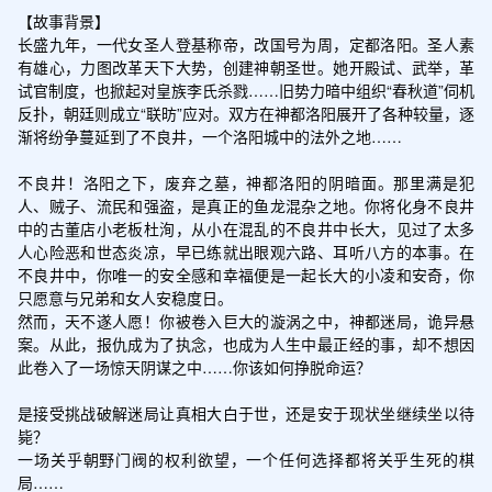
【故事背景】

长盛九年，一代女圣人登基称帝，改国号为周，定都洛阳。圣人素
有雄心，力图改革天下大势，创建神朝圣世。她开殿试、武举，革
试官制度，也掀起对皇族李氏杀戮……旧势力暗中组织“春秋道”伺机
反扑，朝廷则成立“联昉”应对。双方在神都洛阳展开了各种较量，逐
渐将纷争蔓延到了不良井，一个洛阳城中的法外之地……

不良井！洛阳之下，废弃之墓，神都洛阳的阴暗面。那里满是犯
人、贼子、流民和强盗，是真正的鱼龙混杂之地。你将化身不良井
中的古董店小老板杜洵，从小在混乱的不良井中长大，见过了太多
人心险恶和世态炎凉，早已练就出眼观六路、耳听八方的本事。在
不良井中，你唯一的安全感和幸福便是一起长大的小凌和安奇，你
只愿意与兄弟和女人安稳度日。

然而，天不遂人愿！你被卷入巨大的漩涡之中，神都迷局，诡异悬
案。从此，报仇成为了执念，也成为人生中最正经的事，却不想因
此卷入了一场惊天阴谋之中……你该如何挣脱命运？

是接受挑战破解迷局让真相大白于世，还是安于现状坐继续坐以待
毙？

一场关乎朝野门阀的权利欲望，一个任何选择都将关乎生死的棋
局……
