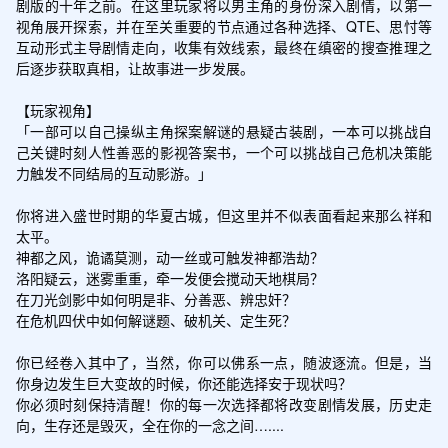
剧版的十年之前。在这里玩家将以男主角的身份深入剧情，以第一
视角展开探索，并在至关重要的节点通过各种选择、QTE、思忖等
互动形式主导剧情走向，收集有效线索，最终在缜密的搜查推理之
后逐步获取真相，让故事进一步发展。

【玩家视角】

「一部可以自己操纵主角探案解谜的悬疑古装剧，一本可以挑战自
己关键时刻人性善恶的影视答案书，一个可以挑战自己危机决策能
力触发不同结局的互动影游。」

你将进入盛世时期的华夏古城，但这里并不似表面看起来那么祥和
太平。

神都之风，诡谲莫测，动一丝或可触发神都浩劫？

洛阳疑云，迷雾重重，牵一发便会搅动天地棋局？

在刀光剑影中如何明是非、分善恶、辨忠奸？

在危机四伏中如何解谜题、破机关、定生死？

你已经卷入其中了，当然，你可以佛系一点，随波逐流。但是，当
你身边发生巨大变故的时候，你还能选择安于现状吗？

你必须时刻保持清醒！你的每一次选择都将改变剧情发展，历史走
向，生存还是毁灭，全在你的一念之间…....
