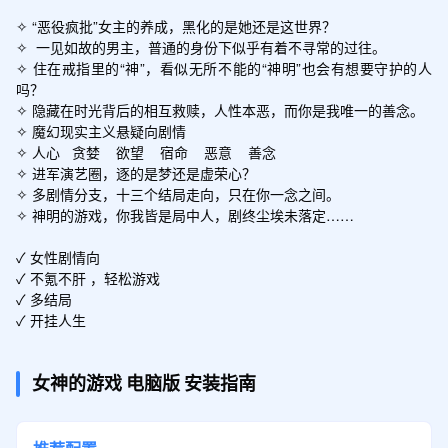
✧ “恶役疯批”女主的养成，黑化的是她还是这世界？

✧  一见如故的男主，普通的身份下似乎有着不寻常的过往。

✧ 住在戒指里的“神”，看似无所不能的“神明”也会有想要守护的人
吗？

✧ 隐藏在时光背后的相互救赎，人性本恶，而你是我唯一的善念。

✧ 魔幻现实主义悬疑向剧情

✧ 人心   贪婪    欲望    宿命    恶意    善念

✧ 进军演艺圈，逐的是梦还是虚荣心？

✧ 多剧情分支，十三个结局走向，只在你一念之间。

✧ 神明的游戏，你我皆是局中人，剧终尘埃未落定……

✓ 女性剧情向

✓ 不氪不肝 ，轻松游戏

✓ 多结局

女神的游戏
电脑版
安装指南