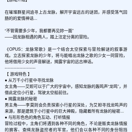
在璀璨群星间追寻上古龙脉，解开宇宙远古的谜团，并感受荡气回
肠的的爱情神话...

“不管需要多少年，我都要再见妳一面”

——因龙脉相遇的两人，踏上注定分离的冒险。

《OPUS：龙脉常歌》是一个结合太空探索与冒险解谜的叙事游
戏。立志探索龙脉的少年，将与能唱出龙脉之歌的少女一同冒险，
他将借用少女的声音解谜，揭露宇宙的远古神话。

---------------------

【 游戏特色 】

● 从万千小行星中寻找龙脉

女主角——艾妲可以于广大的宇宙中，感知龙脉的轰鸣声“龙鸣”，并
借此定位小行星，驾驶太空船前往。

● 揭露龙脉的秘密

男主角——李莫则会负责探索小行星的深处，为艾妲寻找龙鸣声的
来源，那是建筑于小行星中的巨大神殿，隐藏着所有龙脉的秘密...

● 与形形色色的角色互动、打听情报

冒险过程中，主角们将遇到各种不同的角色，不论是贩卖龙脉情报
的掮客、查缉龙脉盗挖者的军官，他们会以各种不同的身份阻挡