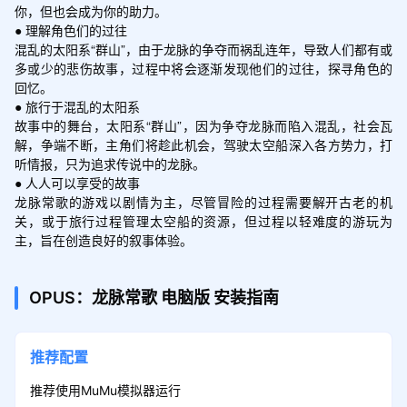
你，但也会成为你的助力。

● 理解角色们的过往

混乱的太阳系“群山”，由于龙脉的争夺而祸乱连年，导致人们都有或
多或少的悲伤故事，过程中将会逐渐发现他们的过往，探寻角色的
回忆。

● 旅行于混乱的太阳系

故事中的舞台，太阳系“群山”，因为争夺龙脉而陷入混乱，社会瓦
解，争端不断，主角们将趁此机会，驾驶太空船深入各方势力，打
听情报，只为追求传说中的龙脉。

● 人人可以享受的故事

龙脉常歌的游戏以剧情为主，尽管冒险的过程需要解开古老的机
关，或于旅行过程管理太空船的资源，但过程以轻难度的游玩为
主，旨在创造良好的叙事体验。
OPUS：龙脉常歌
电脑版
安装指南
推荐配置
推荐使用MuMu模拟器运行