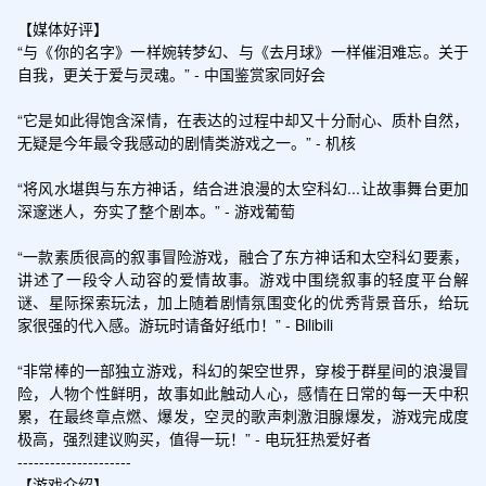
【媒体好评】

“与《你的名字》一样婉转梦幻、与《去月球》一样催泪难忘。关于
自我，更关于爱与灵魂。” - 中国鉴赏家同好会

“它是如此得饱含深情，在表达的过程中却又十分耐心、质朴自然，
无疑是今年最令我感动的剧情类游戏之一。” - 机核

“将风水堪舆与东方神话，结合进浪漫的太空科幻...让故事舞台更加
深邃迷人，夯实了整个剧本。” - 游戏葡萄

“一款素质很高的叙事冒险游戏，融合了东方神话和太空科幻要素，
讲述了一段令人动容的爱情故事。游戏中围绕叙事的轻度平台解
谜、星际探索玩法，加上随着剧情氛围变化的优秀背景音乐，给玩
家很强的代入感。游玩时请备好纸巾！” - Bilibili

“非常棒的一部独立游戏，科幻的架空世界，穿梭于群星间的浪漫冒
险，人物个性鲜明，故事如此触动人心，感情在日常的每一天中积
累，在最终章点燃、爆发，空灵的歌声刺激泪腺爆发，游戏完成度
极高，强烈建议购买，值得一玩！” - 电玩狂热爱好者

---------------------

【游戏介绍】
