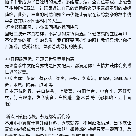
抽卡率都成为了它独特的亮点，多维度玩法，全方位养成，更融合
了多种PVE玩法，让玩家通过自己的谋略解锁更多意想不到的战姬
阵容，此外，丰富的剧情和知名声优能让玩家在错综复杂的故事线
中身临其境地体验不同的人生。

·舒爽轻质画风，带你重回初心找回快乐

回归二次元本真模样，不常见的亮色简洁扁平轻质感的立绘与UI，
不仅是你的肝，你的头发，我们还要呵护你的眼！我们只想让你打
开游戏，感受轻松。体验游戏最初的快乐。

·中日顶级声优，重现异世界罗曼物语

无论喜欢中文配音亦或是日文配音，都满足你！声情并茂体会奥博
世界的罗曼。

中文声优：花玲，菊花花，梁爽，林簌，李蝉妃，mace，Sakula小
舞，水原，陶典，钟可 等

日本声优阵容：井口裕香，上坂堇，植田佳奈，小倉唯，茅野爱
衣，钉宫理惠，佐仓绫音，户松遥，悠木碧 等（敬称略・五十音
順）

·新欢旧爱随心换，永远都有后悔药

不用小心翼翼计算升级材料，喜欢就养！不用延迟满足，当下就让
喜欢的战姬成为最强，加入编队！想换新的战姬只要一键回退，后
悔药想吃就吃，随时带着新战姬一起驰骋异世界。
