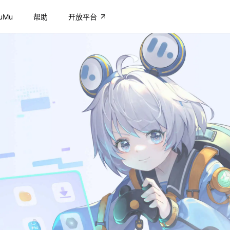
uMu
帮助
开放平台