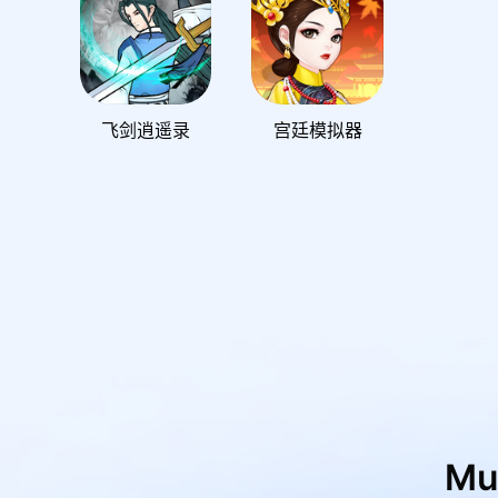
飞剑逍遥录
宫廷模拟器
M