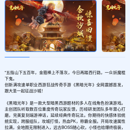
"五指山下五百年，金箍棒上不落灰，今日再踏西行路，一众妖魔棍
下鬼。

创新满攻速单职业西游狂战传奇手游《黑暗光年》全网震撼首发，
跟大圣一起征战沙城！

《黑暗光年》是一款大型暗黑西游题材的多人在线角色扮演游戏。
主创团队听取数百位重度传奇玩家反馈，历经研发团队多年潜心打
磨，完美复刻端游神话，延续经典传奇玩法。你期待的快感体验统
统实现，跨服组队，攻城打怪，热血PK，称霸全服。开局攻速属性
拉满，全地图无限制进入，远古BOSS随心砍，小怪也给爆终极装，