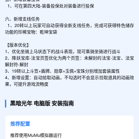
  1、可在第四大陆-装备投保处对装备进行投保

六、新增支线任务

  1、20转以上玩家可自动获得全新支线任务，完成可获得特色储存
功能的珍稀宝物：乾坤宝袋

【版本优化】

1、优化坐骑上马状态下的战斗表现，现可乘骑坐骑进行战斗

2、降妖宝库-法宝页签优化为两个页签：未解封的法宝-法宝、法宝
解封符-解封

3、19转以上斗笠+盾牌、勋章+玉佩+宝珠分别增加套装属性

4、新增设置：自动拾取动画，不勾选时不会显示捡取道具的动画效
果，可提升游戏流畅度
黑暗光年
电脑版
安装指南
推荐配置
推荐使用MuMu模拟器运行