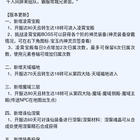
 千人同屏来组队，霸服攻城兄弟会。"

【版本更新】

一、新增凌霄宝殿

  1、开服达90天且转生达18转可进入凌霄宝殿

  2、挑战凌霄宝殿BOSS可以获得各个阶的神灵装备(神灵装备穿戴
情况，可在右下角图标-宝玉内神灵页签查看)

  3、凌霄宝殿每日0点增加2次归属次数，最多可保留6次归属次
数，使用元素卷轴可增加归属次数

二、新增天域福地

  1、开服达70天且转生达18转可从第四大陆-天域福地进入

三、新增魔域三层

  1、开服达80天且转生达18转可从第四大陆-魔域-魔域侧殿-魔域主
殿(传送NPC在地图出生点)

四、新增诛仙涅槃

  1、开服达60天可对诛仙装备进行涅槃(涅槃材料：涅槃魂晶可从合
成处使用涅槃精石合成获得

五、新增装备投保
