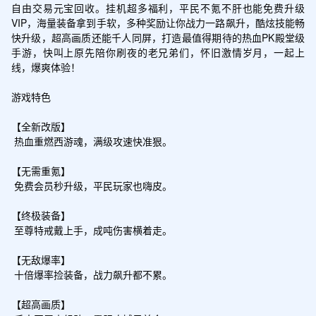
自由交易元宝回收。挂机超多福利，平民不氪不肝也能免费升级
VIP，海量装备拿到手软，多种奖励让你战力一路飙升，酷炫技能畅
快升级，超高画质还能千人同屏，打造最值得期待的热血PK殿堂级
手游，快叫上原先陪你刷夜的老兄弟们，怀旧激情岁月，一起上
线，爆爽体验！

游戏特色

【全新改版】

 热血重燃西游魂，满级攻速快准狠。

【无需重氪】

 免费会员秒升级，平民玩家也嗨皮。

【终极装备】

 至尊特戒戴上手，成吨伤害横着走。

【无敌爆率】

 十倍爆率捡装备，战力飙升都不累。

【超高画质】
