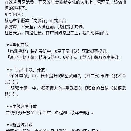
在这片历尽沧桑，而又发生着崭新变化的大地上，管理员，该做出
您的选择了。

更新内容：

核心章节版本「向渊行」正式开启

驱雾瘴，平天堑，大渊在前，我们携手共进。

往日未远，前路恒长。在广阔的塔卫二上，我们相伴而行。

 ▼//寻访开放

 「临渊望北」特许寻访中，6星干员【诀】获取概率提升。

 「晨星于此闪耀」特许寻访中，6星干员【梨诺】获取概率提升。

 ▼//「武库申领」开放

 「军列申领」中，概率提升的6星武器为【四二式·肃阵（施术单
元）】。

 「明曜申领」中，概率提升的6星武器为【曜夜的首演（长柄武
器）】。

 ▼//主线剧情开放

 主线任务开放至「第二章 - 进程Ⅶ - 余晖未却」。

 ▼//新区域开放

 新区域「武陵 - 应龙关」及「武陵 - 北部禁区」开放。
