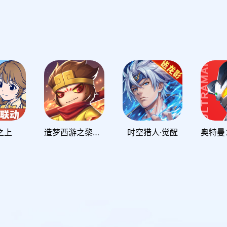
之上
造梦西游之黎尤浩劫篇
时空猎人·觉醒