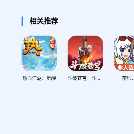
相关推荐
热血江湖：觉醒
斗破苍穹：斗帝之路
宗师