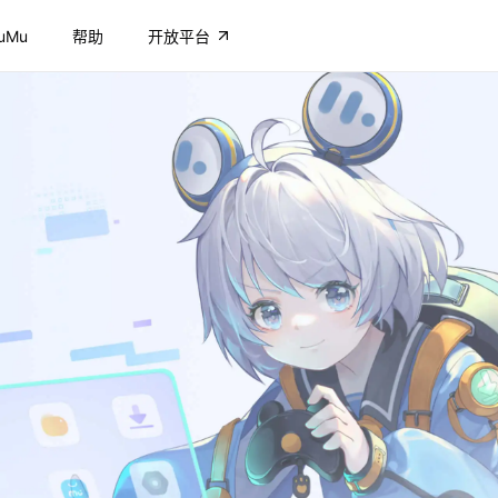
uMu
帮助
开放平台