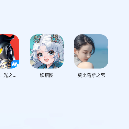
奥特曼：光之战士
妖错图
莫比乌斯之恋