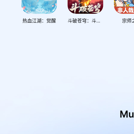
热血江湖：觉醒
斗破苍穹：斗帝之路
宗师
M