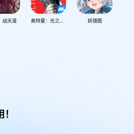
：战天道
奥特曼：光之战士
妖错图
用！