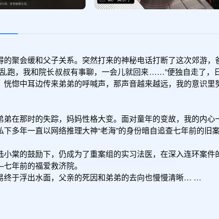
得的聚会缓和父子关系。突然打来的神秘电话打断了这次郊游，
要乱跑，我和院长叔叔有事聊，一会儿就回来……”便独自走了，
，恍惚中耳边传来弟弟的呼喊声，那声音越来越远，我的意识里
弟弟在那时的失踪，妈妈性格大变。面对童年的变故，我的内心
下多年一直以网络推理大神“老海”的身份暗自追查七年前的旧案
陆小棠的鼓励下，仍成为了重案组的实习法医，在深入连环案件
七年前的福爱救济院。

易终于浮出水面，父亲的死因和弟弟的去向也慢慢清晰… …