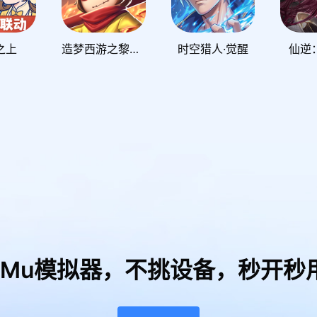
之上
造梦西游之黎尤浩劫篇
时空猎人·觉醒
仙逆
uMu模拟器，
不挑设备，秒开秒