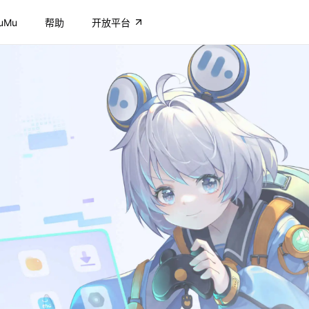
uMu
帮助
开放平台