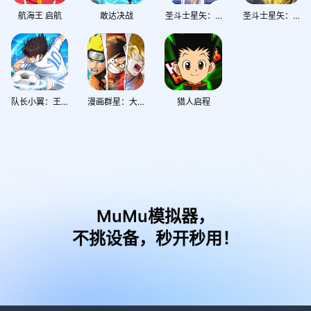
航海王 启航
敢达决战
圣斗士星矢：重生2
圣斗士星矢：重生
队长小翼：王牌对决
漫画群星：大集结
猎人启程
MuMu模拟器，
不挑设备，秒开秒用！