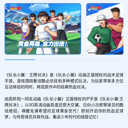
《队长小翼：王牌对决》是《队长小翼》动画正版授权的战术足球
手游。游戏围绕着炫酷必杀技和多种模式玩法，为玩家带来多方位
互动体验的同时，再现原作中的经典热血对决。

由高桥阳一同名动画《队长小翼》正版授权的IP手游《队长小翼:王
牌对决》，以3D高清动画高度还原大空翼、日向小次郎等球员的酷
炫绝招，唤醒充满希望的足球黄金世代！即刻开启你的热血足球
梦，与传奇球员并肩作战，重返少年时代的绿茵记忆！