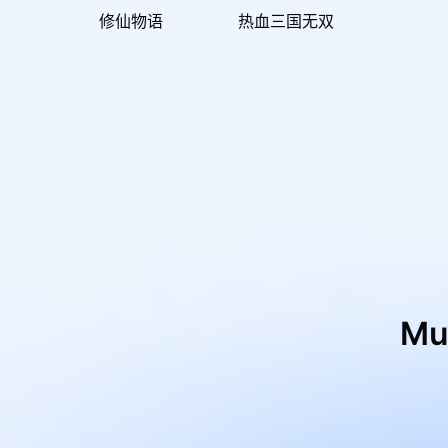
修仙物语
热血三国无双
M