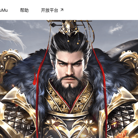
uMu
帮助
开放平台