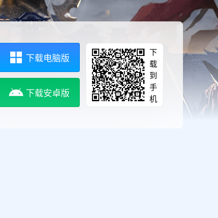
下
下载电脑版
载
到
手
下载安卓版
机