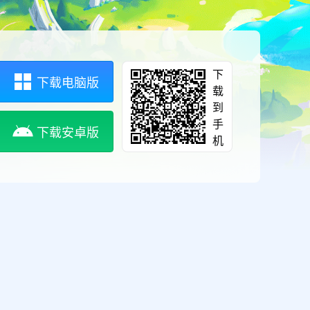
下
下载电脑版
载
到
手
下载安卓版
机