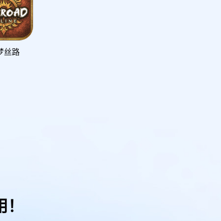
梦丝路
用！