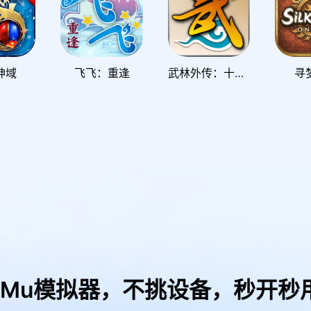
神域
飞飞：重逢
武林外传：十年之约
寻
uMu模拟器，
不挑设备，秒开秒