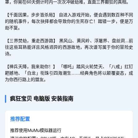
罩，你需在​​60天倒计时​​内一次次冲破劫难，直面三界癫狂的真相。

【千面因果，步步皆杀局】 自进入游戏开始，便会遇到数百种不同
的随机事件，每次抉择都会导致你的生死存亡！踏错一步，便是万
劫不复。

【三界焚劫，重走西游路】 黑风山、黄风岭、浮屠界、盘丝洞...前
往这些耳熟能详且风格迥异的西游故地，再次谱写属于你的冒险史
诗。 

【神兵天降，我来助你！】 「哪吒」踏风火轮焚天、「八戒」扛钉
耙撼地、「白龙」衔珠引四海潮生……经典角色将以颠覆姿态，成
为你西行路上的盟友。
疯狂宝贝
电脑版
安装指南
推荐配置
推荐使用MuMu模拟器运行