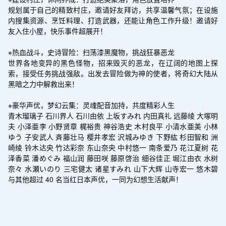
规划属于自己的精致村庄，邀请好友拜访，共享温馨气氛；在设施
内搜集资源、烹饪料理、打造武器，还能让角色工作升级！邀请好
友入住小屋，快乐事件超展开！

※热血战斗，史诗冒险：扫荡漆黑魔物，挑战狂暴恶龙

世界各地变异的黑色怪物，招来毁灭的恶龙，在辽阔的地图上探
索，接受任务挑战强敌。出发去冒险做为神的使者，将奇幻大陆从
黑暗之力中解救出来！

※豪华声优，梦幻云集：灵魂配音加持，共度精彩人生

青木瑠璃子 石川界人 石川由依 上坂すみれ 内田真礼 远藤绫 大塚明
夫 小泽亜李 小野贤章 梶裕贵 神谷浩史 木村良平 小清水亜美 小林
ゆう 子安武人 斉藤壮马 樱井孝宏 沢城みゆき 下野紘 杉田智和 洲
崎绫 铃木达央 竹达彩奈 东山奈央 中村悠一 南条爱乃 花江夏树 花
泽香菜 潘めぐみ 福山润 藤田咲 藤原啓治 细谷佳正 堀江由衣 水树
奈々 水瀬いのり 三宅健太 诸星すみれ 山下大辉 山寺宏一 悠木碧 
与其他超过 40 名当红日本声优，一同为幻想生活献声！
