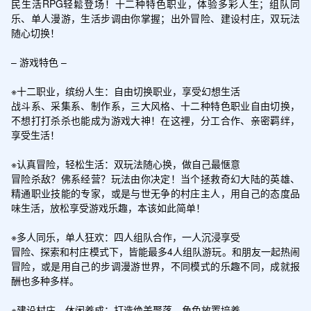
民生活RPG轻鬆登场！十二种特色职业，体验多彩人生；组队同
乐、单人漫游，生活步调由你掌握；出外冒险、建设村庄，双玩法
随心切换！

– 游戏特色 –

※十二职业，缤纷人生：自由切换职业，享受幻想生活

战斗系、采集系、制作系，三大风格、十二种特色职业自由切换，
不想打打杀杀也能成为游戏大神！在这裡，分工合作、亲密羁绊，
享受生活！

※认真冒险，轻松生活：双玩法随心换，做自己最惬意

冒险杀敌？佛系经营？玩法由你决定！当个拯救奇幻大陆的英雄、
精通职业技能的专家，或是与世无争的村庄主人，用自己的态度品
味生活，放松享受游戏乐趣，本该如此简单！

※多人同乐，单人狂欢：四人组队合作，一人沉浸享受

冒险、探索和村庄模式下，皆能最多4人组队游玩。和朋友一起热闹
冒险，或是用自己的步调漫游世界，不同模式的乐趣不同，成就报
酬也多种多样。

※建设村庄，休闲养成：打造绝美聚落，角色放置培养
