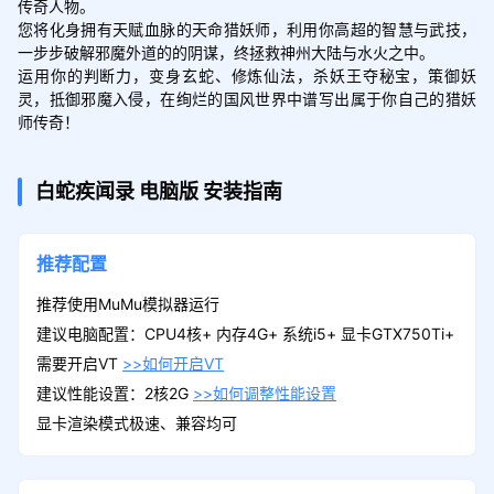
传奇人物。

您将化身拥有天赋血脉的天命猎妖师，利用你高超的智慧与武技，
一步步破解邪魔外道的的阴谋，终拯救神州大陆与水火之中。

运用你的判断力，变身玄蛇、修炼仙法，杀妖王夺秘宝，策御妖
灵，抵御邪魔入侵，在绚烂的国风世界中谱写出属于你自己的猎妖
白蛇疾闻录
电脑版
安装指南
推荐配置
推荐使用MuMu模拟器运行
建议电脑配置：CPU4核+ 内存4G+ 系统i5+ 显卡GTX750Ti+
需要开启VT
>>如何开启VT
建议性能设置：2核2G
>>如何调整性能设置
显卡渲染模式极速、兼容均可