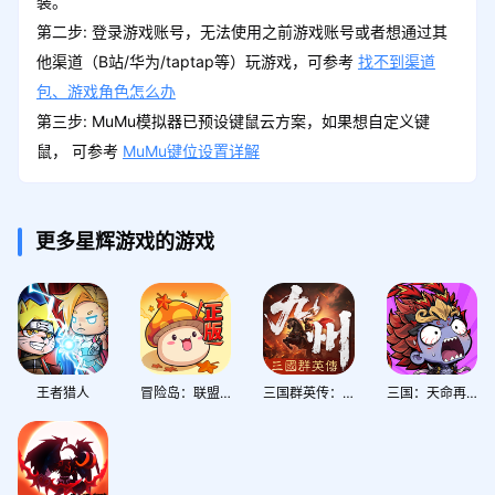
装。
第二步: 登录游戏账号，无法使用之前游戏账号或者想通过其
他渠道（B站/华为/taptap等）玩游戏，可参考
找不到渠道
包、游戏角色怎么办
第三步: MuMu模拟器已预设键鼠云方案，如果想自定义键
鼠， 可参考
MuMu键位设置详解
更多星辉游戏的游戏
王者猎人
冒险岛：联盟的意志
三国群英传：策定九州
三国：天命再临