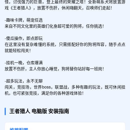
怪，讨伐强力的巨兽，登上最终的荣耀之塔！全新萌系犬将放置游
戏《王者猎人》，放置不伤肝，休闲嗨翻天，召唤师们走起！

-趣味卡牌，萌宠任选

来自不同文化里的英雄们化身超可爱的狗将，任你挑选！

-傻瓜操作，即点即玩

在这里没有复杂难懂的系统，只需搭配好你的狗将阵容，随手点点
就能轻松闯关！

-挂机一晚，仓库爆满

放置不伤肝，主人你放心睡觉，狗将替你站好每一班岗！

-超多玩法，永不无聊

闯关，竞技场，世界boss，联盟战，多种有趣的玩法，既可休闲挂
机，也可紧张竞技，满足你的各种游戏体验！
王者猎人
电脑版
安装指南