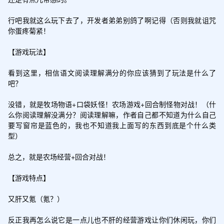
行吧我就这么玩下去了，开发者弟弟别鸽了啊记得（否则我就诅咒
你蛋疼菊紧！

【游戏玩法】

看到这里，相信语文阅读理解满分的你应该猜到了玩法是什么了
吧？

没错，就是牧场物语+口袋妖怪！农场游戏+回合制怪物对战！（什
么你阅读理解没满分？阅读理解嘛，作者自己都不知道为什么自己
要写窗帘是蓝色的，我也不知道我上面写的东西到底是个什么类
型）

总之，就是农场经营+回合对战！

【游戏特点】

又肝又氪（氪？）

反正我再怎么说它是一点儿也不肝的经营游戏让你们休闲玩，你们