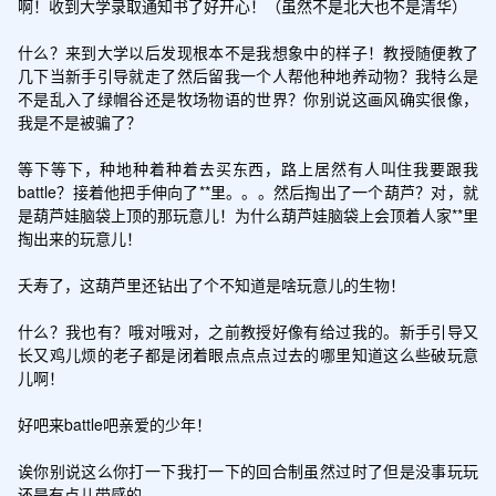
啊！收到大学录取通知书了好开心！（虽然不是北大也不是清华）

什么？来到大学以后发现根本不是我想象中的样子！教授随便教了
几下当新手引导就走了然后留我一个人帮他种地养动物？我特么是
不是乱入了绿帽谷还是牧场物语的世界？你别说这画风确实很像，
我是不是被骗了？

等下等下，种地种着种着去买东西，路上居然有人叫住我要跟我
battle？接着他把手伸向了**里。。。然后掏出了一个葫芦？对，就
是葫芦娃脑袋上顶的那玩意儿！为什么葫芦娃脑袋上会顶着人家**里
掏出来的玩意儿！

夭寿了，这葫芦里还钻出了个不知道是啥玩意儿的生物！

什么？我也有？哦对哦对，之前教授好像有给过我的。新手引导又
长又鸡儿烦的老子都是闭着眼点点点过去的哪里知道这么些破玩意
儿啊！

好吧来battle吧亲爱的少年！

诶你别说这么你打一下我打一下的回合制虽然过时了但是没事玩玩
还是有点儿带感的。
