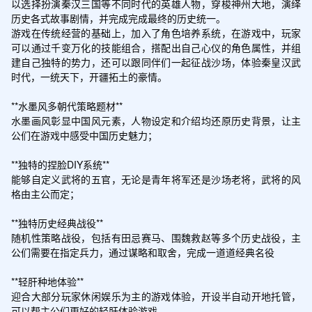
以选择扮演秦汉三国等不同时代的英雄人物，穿梭神州大地，演绎
历史各式故事剧情，并完成完成最终的历史统一。

游戏在传统经营的基础上，加入了角色培养系统，在游戏中，玩家
可以通过千变万化的技能组合，搭配出自己心仪的角色属性，并组
建自己独特的势力，还可以跟同伴们一起征战沙场，体验秦皇汉武
时代，一统天下，开疆拓土的豪情。

**水墨风多朝代策略题材**

水墨画风彰显中国风元素，人物设定和介绍均还原历史背景，让主
公们在游戏中感受中国历史魅力；

**独特的捏脸DIY系统**

能够自定义武将的五官，无论是青年将军还是沙场老将，武将的风
格由主公而定；

**独特历史经典战役**

随机性策略战役，包括有田忌赛马、围魏救赵等多个历史战役，主
公们需要在指定兵力，通过谋略和取舍，完成一道道经典名役

**轻肝种地体验**

迎合大部分玩家休闲娱乐为主的游戏体验，开设半自动开地托管，
可以帮主公们更好的轻肝体验游戏
