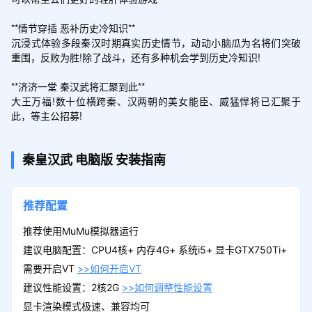
**情节穿插 恶补历史冷知识**

沉浸式体验多段秦汉时期真实历史情节，动动小脑瓜为名将们突破
重围，反败为胜!除了战斗，还有多种机会学到历史冷知识!

**济济一堂 秦汉武将汇聚到此**

大王万福!数十位横跨秦、汉两朝的美女能臣、威猛悍将已汇聚于
此，等主公招募!
秦皇汉武
电脑版
安装指南
推荐配置
推荐使用MuMu模拟器运行
建议电脑配置：CPU4核+ 内存4G+ 系统i5+ 显卡GTX750Ti+
需要开启VT
>>如何开启VT
建议性能设置：2核2G
>>如何调整性能设置
显卡渲染模式极速、兼容均可