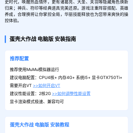
史时代，唤醒热血情怀，更有诸葛亮、大圣、关羽等隐藏角色焕新
归来；神兵、符印等经典道具完美还原。游戏注重阵容搭配、英雄
养成，合理换将让你掌控全局，华丽技能释放也为您带来爽快的操
控体验。
蛋壳大作战
电脑版
安装指南
推荐配置
推荐使用MuMu模拟器运行
建议电脑配置：CPU4核+ 内存4G+ 系统i5+ 显卡GTX750Ti+
需要开启VT
>>如何开启VT
建议性能设置：2核2G
>>如何调整性能设置
显卡渲染模式极速、兼容均可
蛋壳大作战
电脑版
安装教程