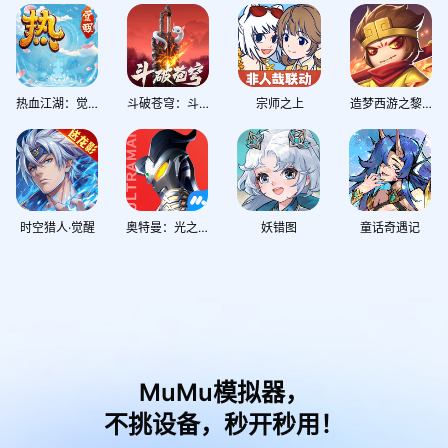
热血江湖：觉醒
斗破苍穹：斗帝之路
宗师之上
造梦西游之黎尤浩劫篇
时空猎人·觉醒
奥特曼：光之战士
妖错图
童话奇遇记
MuMu模拟器，
不挑设备，秒开秒用！